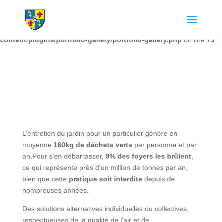
Warning
: The magic method Portfolio_Gallery::__wakeup() must have
public visibility in
/home/chapdesbmo/www/wp-
content/plugins/portfolio-gallery/portfolio-gallery.php
on line
73
L’entretien du jardin pour un particulier génère en
moyenne
160kg de déchets verts
par personne et par
an
.
Pour s’en débarrasser,
9% des foyers les brûlent
,
ce qui représente près d’un million de tonnes par an,
bien que cette
pratique soit interdite
depuis de
nombreuses années.
Des solutions alternatives individuelles ou collectives,
respectueuses de la qualité de l’air et de