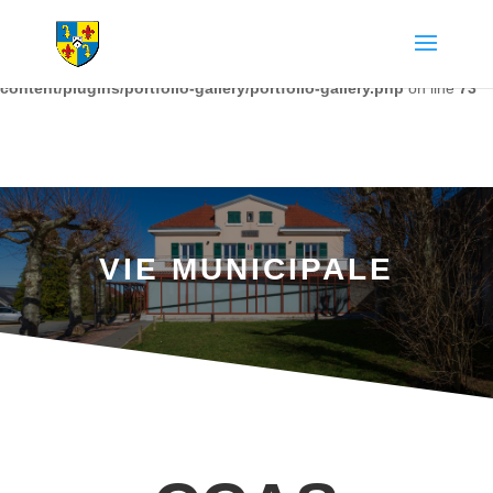
Warning
: The magic method Portfolio_Gallery::__wakeup() must have
public visibility in
/home/chapdesbmo/www/wp-
content/plugins/portfolio-gallery/portfolio-gallery.php
on line
73
VIE MUNICIPALE