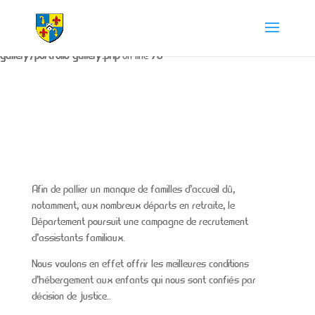
Warning
: The magic method Portfolio_Gallery::__wakeup() must have
public visibility in
/home/chapdesbmo/www/wp-content/plugins/portfolio-
gallery/portfolio-gallery.php
on line
73
Afin de pallier un manque de familles d’accueil dû,
notamment, aux nombreux départs en retraite, le
Département poursuit une campagne de recrutement
d’assistants familiaux.
Nous voulons en effet offrir les meilleures conditions
d’hébergement aux enfants qui nous sont confiés par
décision de justice..